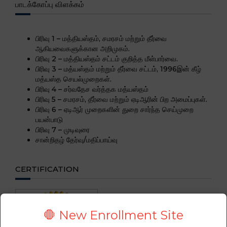
பாடக்கோப்பு விளக்கம்
பிரிவு 1 – மத்தியஸ்தம், சமரசம் மற்றும் தீர்வை
ஆகியவைகளுக்கான அறிமுகம்.
பிரிவு 2 – மத்தியஸ்தம் சட்டம் குறித்த மீள்பார்வை.
பிரிவு 3 – மத்யஸ்தம் மற்றும் தீர்வை சட்டம், 1996இன் கீழ்
மத்யஸ்த செயல்முறைகள்.
பிரிவு 4 – சர்வதேச வர்த்தக மத்யஸ்தம்
பிரிவு 5 – சமரசம், தீர்வை மற்றும் ஏடிஆரின் பிற அமைப்புகள்.
பிரிவு 6 – ஏடிஆர் முறைகளின் துறை சார்ந்த செய்முறை
பயன்பாடு
பிரிவு 7 – முடிவுரை
சான்றிதழ் தேர்வு/மதிப்பாய்வு
CERTIFICATION
🛑 New Enrollment Site