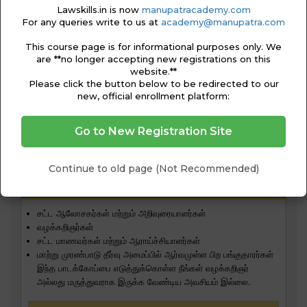
Lawskills.in is now
manupatracademy.com
For any queries write to us at
academy@manupatra.com
This course page is for informational purposes only. We
are **no longer accepting new registrations on this
website.**
Please click the button below to be redirected to our
new, official enrollment platform:
Go to New Registration Site
Continue to old page (Not Recommended)
இந்த பாடக்கோப்பை யார் படிக்க வேண்டும்?
சட்ட ஆலோசகர்கள் மற்றும் அ̀றிவுரையாளர்கள்
வழக்கறிஞர்கள்
சட்ட மாணவர்கள் மற்றும் ஆராய்ச்சியாளர்கள்
மாற்று முரண்பாடு தீர்வு அமைப்பில் ஆர்வமுள்ள பிற பங்குதாரர்கள்
இந்த பாடக்கோப்பை எடுத்துக்கொள்ள நீங்கள் வழக்கறிஞர்
அல்லது மருத்துவராக இருக்க வேண்டிய அவசியம் இல்லை.