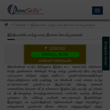
>
>
Courses
இந்தியாவில் மாற்று வாத தீர்மான செயல்முறைகள்
இந்தியாவில் மாற்று வாத தீர்மான செயல்முறைகள்
Enquire Now!
2250.00
ENROLL NOW
ALREADY ENROLLED
நீதிமன்றங்கள் மட்டும் நீதித்துறை இந்திய சட்ட அமைப்பின் அங்கீகாரம்
பெற்ற தூண்களாக விளங்கும் போது மாற்று முரண்பாடு தீர்வு (ஏடிஆர்)
படிப்படியாக வர்த்தக மற்றும் தனிப்பட்ட முரண்பாடுகளைத்தீர்க்கும்
விருப்பத்தேர்வாக மாறி வருகிறது. பல மில்லியன் டாலர் எல்லை கடந்த
கட்டுமானப்பணி முரண்பாடாக இருக்கட்டும் அல்லது கணவன்
மனைவியிடையேயான வீட்டு சச்சரவாக இருக்கட்டும், ஏடிஆர் நுட்பங்கள்,
பல இடங்களுக்கு பொருந்துபவையாகவும் பாரம்பரிய வழக்கு தீர்க்கும்
முறையை விட பல்வேறு பயன்கள் உடையதாகவும் இருக்கின்றன.
இருப்பினும், பல வழக்கறிஞர்கள், ஆலோசகர்கள் மற்றும் தொழில்நுட்ப
வல்லுனர்கள் முரண்பாடு தீர்வை சரியாக அணுகுவதிலும் மற்றும்