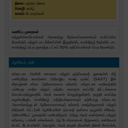
நிலை:
மத்திய நிலை
மொழி:
தமிழ்
காலம்:
6 மாதங்கள்
கணிப்பு முறைகள்
கற்றுக்கொள்பவர்கள் அனைத்து தேர்வாய்வுகளையும் சமர்ப்பிக்க
வேண்டும் மற்றும் பாடக்கோப்பின் இறுதியில், சான்றிதழ் தேர்வில் பாட
சான்றிதழ் பெற குறைந்த பட்சம் 50% மதிப்பெண்கள் பெற வேண்டும்.
ஆசிரியர் பற்றி
கர்நாடகா அரசின் சுகாதார மற்றும் குடும்பநலத் துறையின் கீழ்
பணிபுரிந்த சுவார்ணா அரோஜிய சரக்ஷ் டிரஸ்ட் (SAST) இல்
கீதாஞ்சலி சர்மா ஆலோசகராக உள்ளார். கர்நாடகா மாநிலத்தில்
பல்வேறு மாநில மற்றும் மத்திய சுகாதார காப்பீடு திட்டங்களை
செயல்படுத்துவதில் அவர் கவனம் செலுத்துகிறார். தகுதி வாய்ந்த
வழக்கறிஞர், சான்றிதழ் மத்தியஸ்தராகவும் தற்போது கர்நாடகா
அரசாங்கத்துடன் ஆலோசகராகவும் உள்ளார். லக்ஷ்மிகுமாரன் மற்றும்
ஸ்ரீதரன் அட்டர்னி ஆகியோரின் நம்பகத் தன்மை குழுவில் சிரேஷ்ட
அசோசியேட் முறையில் பணிபுரிந்தார். அங்கு அவர் எண்ணெய் மற்றும்
எரிவாயு, டாக்ஸி சங்கங்கள், ஆட்டோமொபைல் நிறுவனம், கன்வேயர்
பெல்ட் & பெயிண்ட் தொழில். அவர் நாகுல் தீவனின் தில்லி சேம்பர்ஸ்,