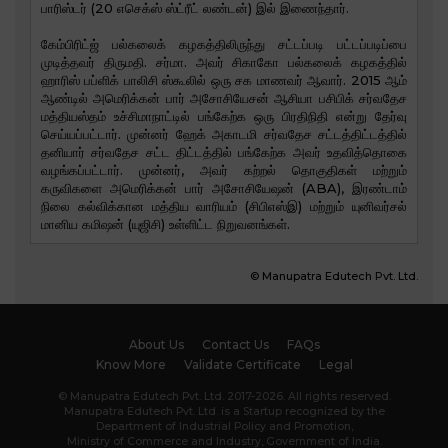
பாரிஸ்டர் (20 எசெக்ஸ் ஸ்ட்ரீட் லண்டன்) இல் இணைந்தார்.
கேம்பிரிட்ஜ் பல்கலைக் கழகத்திலிருந்து சட்டப்படி பட்டப்படிப்பை
முடித்தவர் திருமதி. சர்மா. அவர் சிகாகோ பல்கலைக் கழகத்தில்
ஹாரிஸ் பப்ளிக் பாலிசி ஸ்கூலில் ஒரு சக மாணவர் ஆவார். 2015 ஆம்
ஆண்டில் அமெரிக்கன் பார் அசோசியேசன் ஆசியா பசிபிக் சர்வதேச
மத்தியஸ்தம் உச்சிமாநாட்டில் பங்கேற்க ஒரு பிரதிநிதி என்று தேர்வு
செய்யப்பட்டார். முன்னர் ஹேக் அகாடமி சர்வதேச சட்டத்திட்டத்தில்
தனியார் சர்வதேச சட்ட திட்டத்தில் பங்கேற்க அவர் உதவித்தொகை
வழங்கப்பட்டார். முன்னர், அவர் கற்றல் தொகுதிகள் மற்றும்
கருவிகளை அமெரிக்கன் பார் அசோசியேஷன் (ABA), இரண்டாம்
நிலை கல்விக்கான மத்திய வாரியம் (சிபிஎஸ்இ) மற்றும் யுனிவர்சல்
மானிய கமிஷன் (யுஜிசி) உள்ளிட்ட நிறுவனங்கள்.
© Manupatra Edutech Pvt. Ltd.
About Us
Contact Us
FAQs
Know More
Validate Certificate
Legal
© Manupatra Edutech Pvt. Ltd. 2017-2026. All rights reserved.
Manupatra Edutech Pvt. Ltd. is a Startup recognized by the
Department of Industrial Policy and Promotion,
Ministry of Commerce and Industry, Government of India.