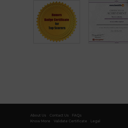
About Us
Contact Us
FAQs
Know More
Validate Certificate
Legal