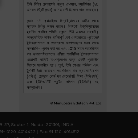
তিনি দিল্লি চেম্বার্সের নাকুল দেওয়ান, ব্যারিস্টার (২0
এসকস স্ট্রিট লন্ডন) এ সহযোগী হিসেবে কাজ করেছেন।
কুমার শর্মা ক্যামব্রিজ বিশ্ববিদ্যালয়ের আইন থেকে
স্নাতক ডিগ্রি অর্জন করেন। শিকাগো বিশ্ববিদ্যালয়ের
হ্যারিস পাবলিক পলিসি স্কুলে তিনি একজন সহকর্মী।
আন্তর্জাতিক আইন মর্যাদাপূর্ণ হেগ একাডেমিতে প্রাইভেট
ইন্টারন্যাশনাল ল প্রোগ্রামে অংশগ্রহণের জন্য তাকে
স্কলারশিপ প্রদান করা হয় এবং ২015 সালে আমেরিকান
বার অ্যাসোসিয়েশনের এশিয়া প্যাসিফিক ইন্টারন্যাশনাল
মেডশিটি সামিটে অংশগ্রহণের জন্য একটি প্রতিনিধি
হিসেবে মনোনীত হয়। পূর্বে, তিনি শেখার মডিউল এবং
টুলকিট তৈরি করেছেন আমেরিকান বার অ্যাসোসিয়েশন
(এবিএ), সেন্ট্রাল বোর্ড ফর সেক্রেটারি শিক্ষা (সিবিএসই)
এবং ইউনিভার্সিটি গ্রান্টস কমিশন (ইউজিসি) সহ
সংস্থাগুলি।
© Manupatra Edutech Pvt. Ltd.
-37, Sector-1, Noida -201301, INDIA
1+ 0120-4014422 | Fax: 91-120-4014512