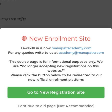
া
ষেত্রের মধ্যে সংযুক্তি
🛑 New Enrollment Site
Lawskills.in is now
manupatracademy.com
তি
For any queries write to us at
academy@manupatra.com
 সালিশির পদ্ধতি
This course page is for informational purposes only. We
are **no longer accepting new registrations on this
website.**
ডিআর
Please click the button below to be redirected to our
new, official enrollment platform:
Go to New Registration Site
Continue to old page (Not Recommended)