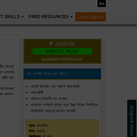
T SKILLS
FREE RESOURCES
Login/SignUp
2250.00
ENROLL NOW
ALREADY ENROLLED
টিভ ডিসপুট
য়ন ডলারের
এই কোর্সটি কাদের করা উচিৎ?
রা কঠিন হয়ে
আইনি উপদেষ্টা এবং পরামর্শ প্রদানকারী
র উদ্দেশ্য
আইনজীবী
দক্ষ আলাপ-
আইনের শিক্ষার্থী এবং গবেষক
অন্যান্য সংশ্লিষ্ট ব্যক্তি যারা বিকল্প বিরোধ নিষ্পত্তির
Enquire Now!
পদ্ধতিগুলি সম্বন্ধে জানতে আগ্রহী
স্তর:
মাধ্যমিক
ভাষা:
বাঙালি
স্থিতিকাল:
6 মাস