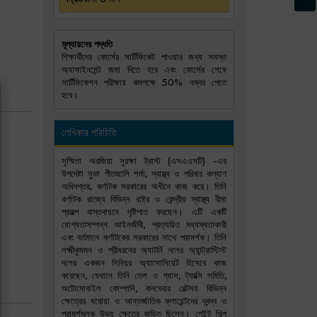
মূল্যায়নের পদ্ধতি
শিক্ষার্থীদের কোর্সের সার্টিফিকেট পাওয়ার জন্য সমস্ত
অ্যাসাইনমেন্ট জমা দিতে হবে এবং কোর্সের শেষে
সার্টিফিকেশন পরীক্ষায় কমপক্ষে 50% নম্বর পেতে
হবে।
লেখিকার পরিচিতি
সুস্মিতা অরজিয়া সুরক্ষা ট্রাস্ট (এসএএসটি) -এর
উপদেষ্টা সুভা গীতজালি শর্মা, স্বাস্থ্য ও পরিবার কল্যাণ
অধিদপ্তর, কর্ণাটক সরকারের অধীনে কাজ করে। তিনি
কর্ণাটক রাজ্যে বিভিন্ন রাষ্ট্র ও কেন্দ্রীয় স্বাস্থ্য বীমা
প্রকল্প বাস্তবায়নে দৃষ্টিপাত করছেন। এটি একটি
যোগ্যতাসম্পন্ন আইনজীবী, প্রত্যয়িত মধ্যস্থতাকারী
এবং বর্তমানে কর্ণাটকের সরকারের সাথে পরামর্শক। তিনি
লক্ষ্মীকুমমন ও শ্রীধরনের অ্যাটর্নি দলের অ্যান্ট্রাস্টিস্ট
দলের একজন সিনিয়র অ্যাসোসিয়েট হিসেবে কাজ
করেছেন, যেখানে তিনি তেল ও গ্যাস, ট্যাক্সি সমিতি,
অটোমোবাইল কোম্পানি, কনভেয়র বেল্টসহ বিভিন্ন
ক্ষেত্রের ঘরোয়া ও আন্তর্জাতিক ক্লায়েন্টদের দ্বন্দ্ব ও
পরামর্শমূলক উভয় ক্ষেত্রে জড়িত ছিলেন। পেইন্ট শিল্প