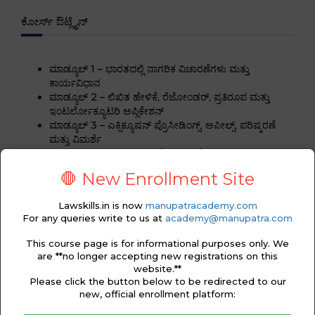
ಕೋರ್ಸ್ ಔಟ್ಲೈನ್
ಮಾಡ್ಯೂಲ್ 1 – ಭಾರತದಲ್ಲಿ ನಾಗರಿಕ ವಿಚಾರಣೆಗಳು ಮತ್ತು
ಕಾರ್ಯವಿಧಾನ
ಮಾಡ್ಯೂಲ್ 2 – ಲಿಖಿತ ಹೇಳಿಕೆ, ರೆಜೋಂಡರ್, ಪ್ರತಿರೂಪ ಮತ್ತು
ಇಂಟರ್ಲೋಕ್ಯೂಟರಿ ಅಪ್ಲಿಕೇಶನ್
ಮಾಡ್ಯೂಲ್ 3 – ಎಕ್ಸಿಕ್ಯೂಷನ್ ಪ್ರೊಸೀಡಿಂಗ್ಸ್, ಅಪೀಲ್ಸ್, ಪರಿಷ್ಕರಣೆ
ಮತ್ತು ವಿಮರ್ಶೆ
ಮಾಡ್ಯೂಲ್ 4 – ಬರಹಗಳು, ವಿಶೇಷ ರವಾನೆ ಅರ್ಜಿಗಳು ಮತ್ತು
ಸಾರ್ವಜನಿಕ ಹಿತಾಸಕ್ತಿ ಕಾನೂನುಗಳು
🛑 New Enrollment Site
ಮಾಡ್ಯೂಲ್ 5 – ಸಿವಿಲ್ ಪ್ರೊಸೀಜರ್ ಕೋಡ್ನ ನಿಯಮಗಳಡಿಯಲ್ಲಿ
ಅನ್ವಯಗಳು
Lawskills.in is now
manupatracademy.com
ಪ್ರಮಾಣೀಕರಣ ಪರೀಕ್ಷೆ / ಮೌಲ್ಯಮಾಪನ
For any queries write to us at
academy@manupatra.com
This course page is for informational purposes only. We
CERTIFICATION
are **no longer accepting new registrations on this
website.**
Please click the button below to be redirected to our
new, official enrollment platform: