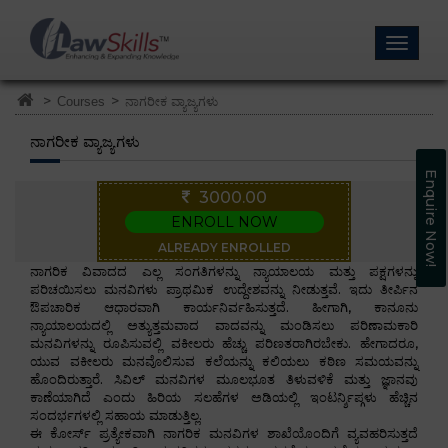
>
>
Courses
ನಾಗರೀಕ ವ್ಯಾಜ್ಯಗಳು
ನಾಗರೀಕ ವ್ಯಾಜ್ಯಗಳು
Enquire Now!
3000.00
ENROLL NOW
ALREADY ENROLLED
ನಾಗರಿಕ ವಿವಾದದ ಎಲ್ಲ ಸಂಗತಿಗಳನ್ನು ನ್ಯಾಯಾಲಯ ಮತ್ತು ಪಕ್ಷಗಳನ್ನು
ಪರಿಚಯಿಸಲು ಮನವಿಗಳು ಪ್ರಾಥಮಿಕ ಉದ್ದೇಶವನ್ನು ನೀಡುತ್ತವೆ. ಇದು ತೀರ್ಪಿನ
ಔಪಚಾರಿಕ ಆಧಾರವಾಗಿ ಕಾರ್ಯನಿರ್ವಹಿಸುತ್ತದೆ. ಹೀಗಾಗಿ, ಕಾನೂನು
ನ್ಯಾಯಾಲಯದಲ್ಲಿ ಅತ್ಯುತ್ತಮವಾದ ವಾದವನ್ನು ಮಂಡಿಸಲು ಪರಿಣಾಮಕಾರಿ
ಮನವಿಗಳನ್ನು ರೂಪಿಸುವಲ್ಲಿ ವಕೀಲರು ಹೆಚ್ಚು ಪರಿಣತರಾಗಿರಬೇಕು. ಹೇಗಾದರೂ,
ಯುವ ವಕೀಲರು ಮನವೊಲಿಸುವ ಕಲೆಯನ್ನು ಕಲಿಯಲು ಕಠಿಣ ಸಮಯವನ್ನು
ಹೊಂದಿರುತ್ತಾರೆ. ಸಿವಿಲ್ ಮನವಿಗಳ ಮೂಲಭೂತ ತಿಳುವಳಿಕೆ ಮತ್ತು ಜ್ಞಾನವು
ಕಾಣೆಯಾಗಿದೆ ಎಂದು ಹಿರಿಯ ಸಲಹೆಗಳ ಅಡಿಯಲ್ಲಿ ಇಂಟರ್ನ್ಶಿಪ್ಗಳು ಹೆಚ್ಚಿನ
ಸಂದರ್ಭಗಳಲ್ಲಿ ಸಹಾಯ ಮಾಡುತ್ತಿಲ್ಲ.
ಈ ಕೋರ್ಸ್ ಪ್ರತ್ಯೇಕವಾಗಿ ನಾಗರಿಕ ಮನವಿಗಳ ಶಾಖೆಯೊಂದಿಗೆ ವ್ಯವಹರಿಸುತ್ತದೆ