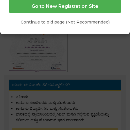
Go to New Registration Site
Continue to old page (Not Recommended)
ಯಾರು ಈ ಕೋರ್ಸ್ ತೆಗೆದುಕೊಳ್ಳಬೇಕು?
ವಕೀಲರು
ಕಾನೂನು ಸಲಹೆಗಾರರು ಮತ್ತು ಸಲಹೆಗಾರರು
ಕಾನೂನು ವಿದ್ಯಾರ್ಥಿಗಳು ಮತ್ತು ಸಂಶೋಧಕರು
ಭಾರತದಲ್ಲಿ ನ್ಯಾಯಾಲಯದಲ್ಲಿ ಸಿವಿಲ್ ಮನವಿ ಸಲ್ಲಿಸುವ ಪ್ರಕ್ರಿಯೆಯನ್ನು
ಕಲಿಯಲು ಆಸಕ್ತಿ ಹೊಂದಿರುವ ಇತರ ಪಾಲುದಾರರು