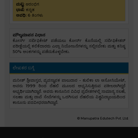
ಮಟ್ಟ:
ಆರಂಭಿಗ
ಭಾಷೆ:
ಕನ್ನಡ
ಅವಧಿ:
6 ತಿಂಗಳು
ಮೌಲ್ಯಮಾಪನ ವಿಧಾನ
ಕೋರ್ಸ್ ಸರ್ಟಿಫಿಕೇಟ್ ಪಡೆಯಲು ಕೋರ್ಸ್ ಕೊನೆಯಲ್ಲಿ ಸರ್ಟಿಫಿಕೇಶನ್
ಪರೀಕ್ಷೆಯಲ್ಲಿ ಕಲಿಕೆದಾರರು ಎಲ್ಲಾ ನಿಯೋಜನೆಗಳನ್ನು ಸಲ್ಲಿಸಬೇಕು ಮತ್ತು ಕನಿಷ್ಠ
50% ಅಂಕಗಳನ್ನು ಪಡೆದುಕೊಳ್ಳಬೇಕು.
ಲೇಖಕರ ಬಗ್ಗೆ
ಮನೀಶ್ ಶ್ರೀವಾಸ್ತವ, ವ್ಯವಸ್ಥಾಪಕ ಪಾಲುದಾರ - ತುಲಿಕಾ ಲಾ ಅಸೋಸಿಯೇಟ್,
ಅವರು 1999 ರಿಂದ ದೆಹಲಿ ಮೂಲದ ಅಭ್ಯಸಿಸುತ್ತಿರುವ ವಕೀಲರಾಗಿದ್ದರೆ
ಅಭ್ಯರ್ಥಿಯಾಗಿದ್ದಾರೆ. ಅವರು ಕಾನೂನಿನ ವಿವಿಧ ಪ್ರದೇಶಗಳಲ್ಲಿ ಸಾಮಾನ್ಯ ಸಲಹೆ,
ಸಲಹಾ ಮತ್ತು ದಾವೆ ಸೇವೆಗಳನ್ನು ಒದಗಿಸುವ ದೆಹಲಿಯ ವಿಶ್ವವಿದ್ಯಾಲಯದಿಂದ
ಕಾನೂನು ಪದವೀಧರರಾಗಿದ್ದಾರೆ.
© Manupatra Edutech Pvt. Ltd.